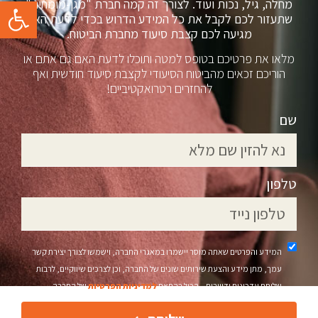
פתח סרגל
מחלה, גיל, נכות ועוד. לצורך זה קמה חברת "מגן-מומחים"
שתעזור לכם לקבל את כל המידע הדרוש בכדי לדעת האם
מגיעה לכם קצבת סיעוד מחברת הביטוח.
מלאו את פרטיכם בטופס למטה ותוכלו לדעת האם גם אתם או
הוריכם זכאים מהביטוח הסיעודי לקצבת סיעוד חודשית ואף
להחזרים רטרואקטיביים!
שם
טלפון
המידע והפרטים שאתה מוסר יישמרו במאגרי החברה, וישמשו לצורך יצירת קשר
עמך, מתן מידע והצעת שירותים שונים של החברה, וכן לצרכים שיווקיים, לרבות
שליחת עדכונים ודיוורים – הכול בהתאם
למדיניות הפרטיות
של החברה.